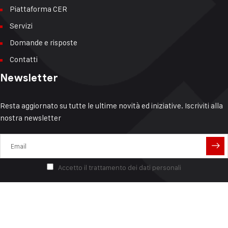
Piattaforma CER
Servizi
Domande e risposte
Contatti
Newsletter
Resta aggiornato su tutte le ultime novità ed iniziative. Iscriviti alla
nostra newsletter
Accetto il trattamento dei dati personali
© 2023 progetto realizzato da
NETECH SRL
Cookie Policy
Privacy Policy